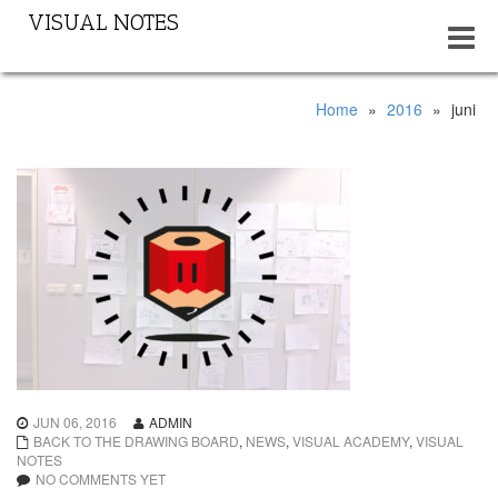
VISUAL NOTES
Toggle
navigat
Home
»
2016
»
juni
JUN 06, 2016
ADMIN
BACK TO THE DRAWING BOARD
,
NEWS
,
VISUAL ACADEMY
,
VISUAL
NOTES
NO COMMENTS YET